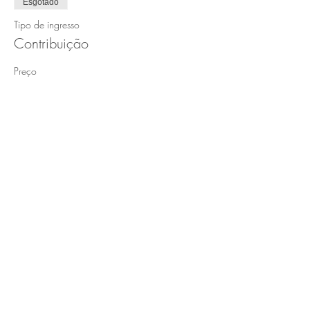
Esgotado
Tipo de ingresso
Contribuição
Preço
R$ 150,00
Esse evento está esgotado.
Compartilhe esse evento
Instituto Origem
Centro Origem
Rua Um, 159, Jardim Liberdade, Montes
Rua Entrada Fazenda Pradinho, Km9, BR365,
Claros - MG 39404367
Zona Rural, Montes Claros - MG 39409899
CNPJ 47.568.164/0001-83
CNPJ 44.014.665/0001-20
Contato: (38) 8406 2828
Contato: (38) 8406 2828