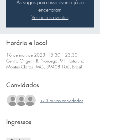
As vagas para esse evento já se
encerraram
Ver outros eventos
Horário e local
18 de mar. de 2023, 15:30 – 23:30
Centro Origem, R. Noruega, 91 - Ibituruna,
Montes Claros - MG, 39408-106, Brasil
Convidados
+73 outros convidados
Ingressos