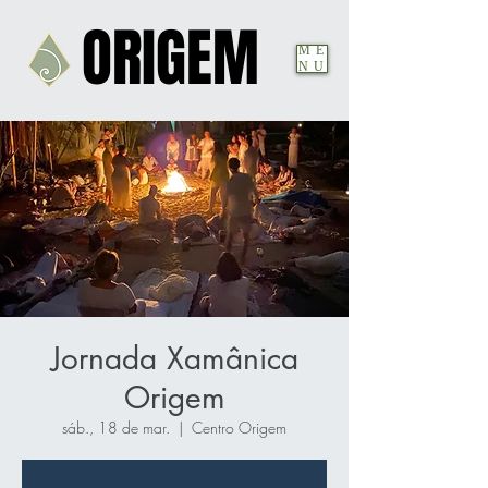
ORIGEM
ORIGEM
ME
NU
Jornada Xamânica
Origem
sáb., 18 de mar.
  |  
Centro Origem