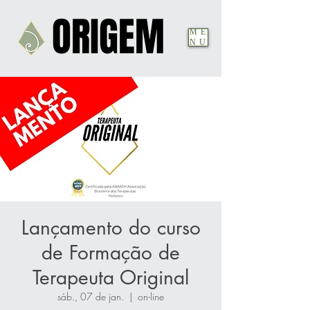
ORIGEM
ORIGEM
ME
NU
Lançamento do curso
de Formação de
Terapeuta Original
sáb., 07 de jan.
  |  
on-line