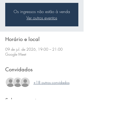
Os ingressos não estão à venda
Ver outros eventos
Horário e local
09 de jul. de 2026, 19:00 – 21:00
Google Meet
Convidados
+18 outros convidados
Sobre o evento
Link da videochamada: 
https://meet.google.com/gqy-ujyx-crw