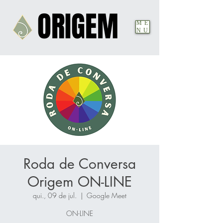
ORIGEM
ORIGEM
ME
NU
Roda de Conversa
Origem ON-LINE
qui., 09 de jul.
  |  
Google Meet
ON-LINE