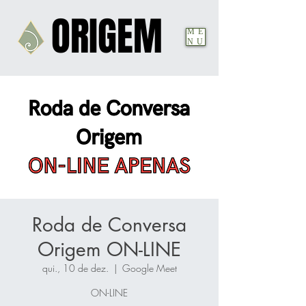
ORIGEM
ORIGEM
ME
NU
Roda de Conversa
Origem ON-LINE
qui., 10 de dez.
  |  
Google Meet