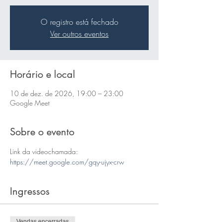
O registro está fechado
Ver outros eventos
Horário e local
10 de dez. de 2026, 19:00 – 23:00
Google Meet
Sobre o evento
Link da videochamada: 
https://meet.google.com/gqy-ujyx-crw
Ingressos
Vendas encerradas