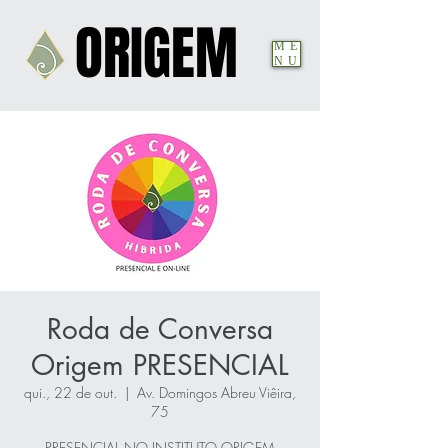
ORIGEM
ORIGEM
ME
NU
Roda de Conversa
Origem PRESENCIAL
qui., 22 de out.
  |  
Av. Domingos Abreu Viêira,
75
PRESENCIAL NO INSTITUTO ORIGEM