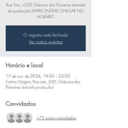
Rua Seis, n200 Chácara das Paineiras (estrada
da produção) IMPRECINDÍVEL CHEGAR NO
HORÁRIO
O registro está fechado
Ver outros eventos
Horário e local
17 de out. de 2024, 19:00 – 23:00
Centro Origem, Rua seis, 200, Chácara das
Paineiras (estrada produção)
Convidados
+73 outros convidados