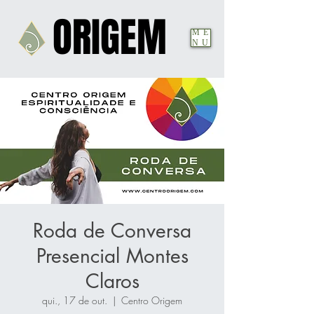
ORIGEM
ORIGEM
ME
NU
Roda de Conversa
Presencial Montes
Claros
qui., 17 de out.
  |  
Centro Origem