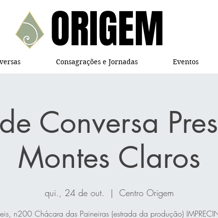
ORIGEM
ORIGEM
versas
Consagrações e Jornadas
Eventos
de Conversa Pres
Montes Claros
qui., 24 de out.
  |  
Centro Origem
eis, n200 Chácara das Paineiras (estrada da produção) IMPRECI