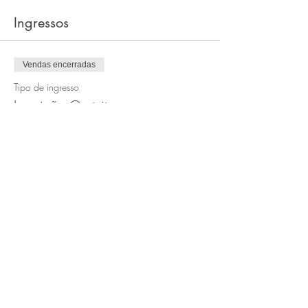
Ingressos
Vendas encerradas
Tipo de ingresso
Inscrição Gratuita
Preço
R$ 0,00
Compartilhe esse evento