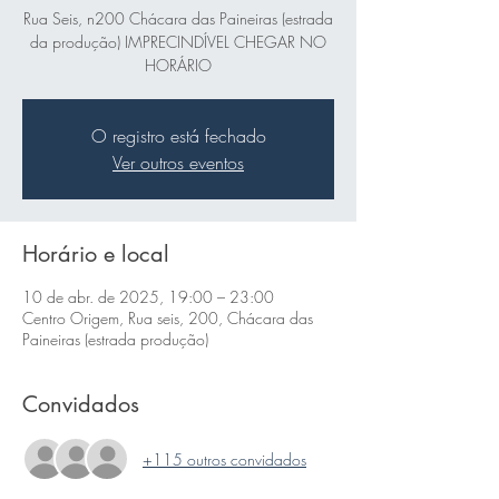
Rua Seis, n200 Chácara das Paineiras (estrada
da produção) IMPRECINDÍVEL CHEGAR NO
HORÁRIO
O registro está fechado
Ver outros eventos
Horário e local
10 de abr. de 2025, 19:00 – 23:00
Centro Origem, Rua seis, 200, Chácara das
Paineiras (estrada produção)
Convidados
+115 outros convidados