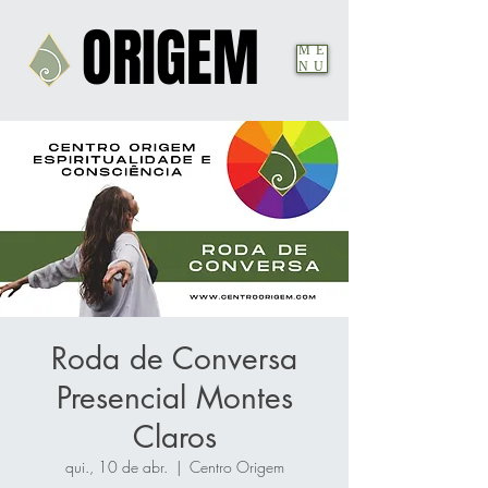
ORIGEM
ORIGEM
ME
NU
Roda de Conversa
Presencial Montes
Claros
qui., 10 de abr.
  |  
Centro Origem