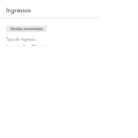
Ingressos
Vendas encerradas
Tipo de ingresso
Inscrição Gratuita
Preço
R$ 0,00
Compartilhe esse evento