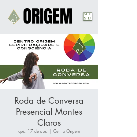
ORIGEM
ORIGEM
ME
NU
Roda de Conversa
Presencial Montes
Claros
qui., 17 de abr.
  |  
Centro Origem