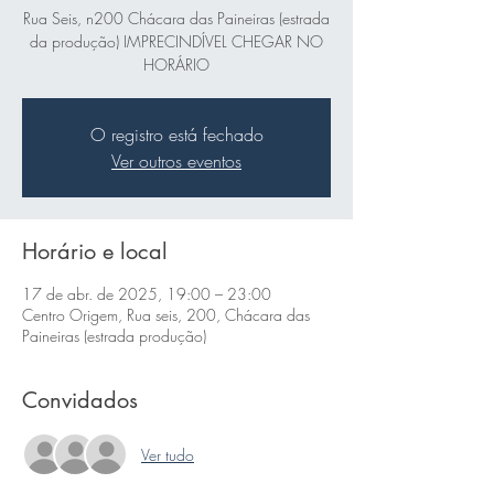
Rua Seis, n200 Chácara das Paineiras (estrada
da produção) IMPRECINDÍVEL CHEGAR NO
HORÁRIO
O registro está fechado
Ver outros eventos
Horário e local
17 de abr. de 2025, 19:00 – 23:00
Centro Origem, Rua seis, 200, Chácara das
Paineiras (estrada produção)
Convidados
Ver tudo