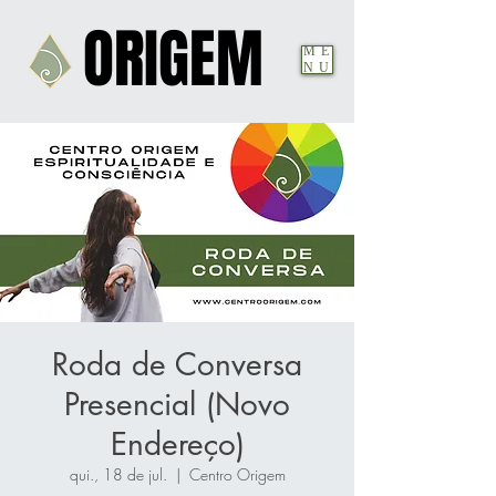
ORIGEM
ORIGEM
ME
NU
Roda de Conversa
Presencial (Novo
Endereço)
qui., 18 de jul.
  |  
Centro Origem