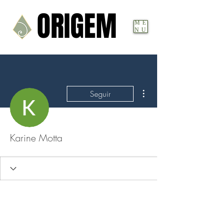
ORIGEM
ORIGEM
ME
NU
Mais ações
Seguir
Karine Motta